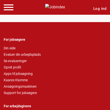
Log ind
For jobsøgere
Din side
Evaluer din arbejdsplads
Se evalueringer
Opret profil
Apps til jobsøgning
Kaares Klumme
Ansøgningsmaskinen
Support for jobsøgere
For arbejdsgivere