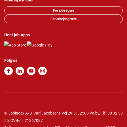
Modtag nyheder
For jobsøgere
For arbejdsgivere
Hent job-apps
Følg os
© Jobindex A/S, Carl Jacobsens Vej 29-31, 2500 Valby,
Tlf.
38 32 33
55
, CVR-nr. 21367087