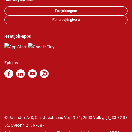
Modtag nyheder
For jobsøgere
For arbejdsgivere
Hent job-apps
Følg os
© Jobindex A/S, Carl Jacobsens Vej 29-31, 2500 Valby,
Tlf.
38 32 33
55
, CVR-nr. 21367087