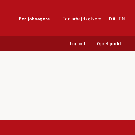
For jobsøgere
For arbejdsgivere
DA
EN
Log ind
Opret profil