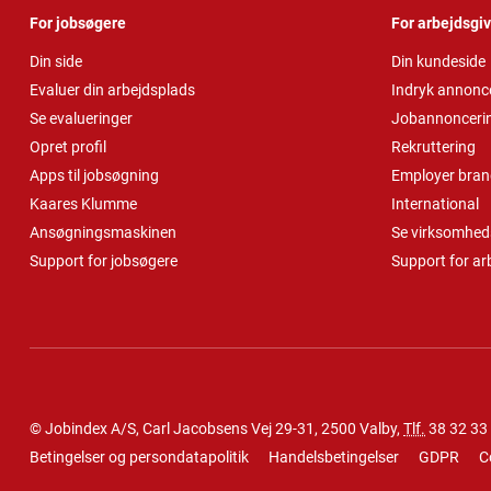
For jobsøgere
For arbejdsgi
Din side
Din kundeside
Evaluer din arbejdsplads
Indryk annonc
Se evalueringer
Jobannonceri
Opret profil
Rekruttering
Apps til jobsøgning
Employer bran
Kaares Klumme
International
Ansøgningsmaskinen
Se virksomheds
Support for jobsøgere
Support for ar
© Jobindex A/S, Carl Jacobsens Vej 29-31, 2500 Valby,
Tlf.
38 32 33
Betingelser og persondatapolitik
Handelsbetingelser
GDPR
C