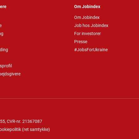
vere
Om Jobindex
Om Jobindex
e
Job hos Jobindex
ng
For investorer
Presse
ding
#JobsForUkraine
profil
bejdsgivere
 55
, CVR-nr. 21367087
ookiepolitik
(
ret samtykke
)