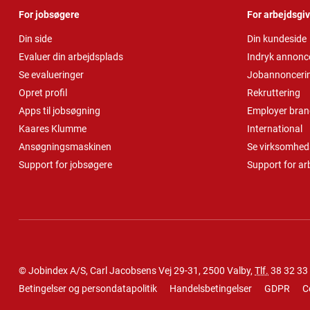
For jobsøgere
For arbejdsgi
Din side
Din kundeside
Evaluer din arbejdsplads
Indryk annonc
Se evalueringer
Jobannonceri
Opret profil
Rekruttering
Apps til jobsøgning
Employer bran
Kaares Klumme
International
Ansøgningsmaskinen
Se virksomheds
Support for jobsøgere
Support for ar
© Jobindex A/S, Carl Jacobsens Vej 29-31, 2500 Valby,
Tlf.
38 32 33
Betingelser og persondatapolitik
Handelsbetingelser
GDPR
C