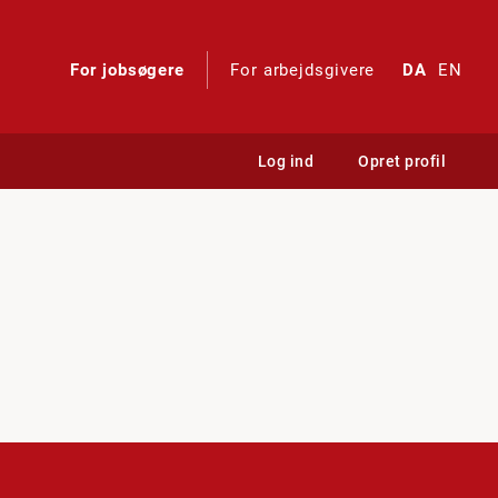
For jobsøgere
For arbejdsgivere
DA
EN
Log ind
Opret profil