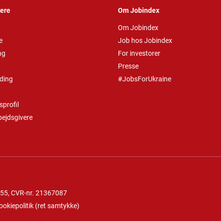
vere
Om Jobindex
Om Jobindex
e
Job hos Jobindex
ng
For investorer
Presse
ding
#JobsForUkraine
profil
bejdsgivere
 55
, CVR-nr. 21367087
ookiepolitik
(
ret samtykke
)