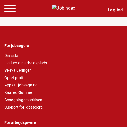
Log ind
For jobsøgere
Din side
Evaluer din arbejdsplads
Se evalueringer
Opret profil
Apps til jobsøgning
Kaares Klumme
Ansøgningsmaskinen
Support for jobsøgere
For arbejdsgivere