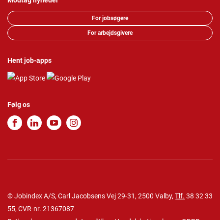
Modtag nyheder
For jobsøgere
For arbejdsgivere
Hent job-apps
Følg os
© Jobindex A/S, Carl Jacobsens Vej 29-31, 2500 Valby,
Tlf.
38 32 33
55
, CVR-nr. 21367087