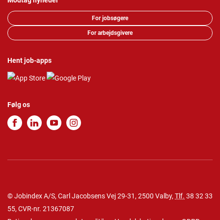
Modtag nyheder
For jobsøgere
For arbejdsgivere
Hent job-apps
Følg os
© Jobindex A/S, Carl Jacobsens Vej 29-31, 2500 Valby,
Tlf.
38 32 33
55
, CVR-nr. 21367087