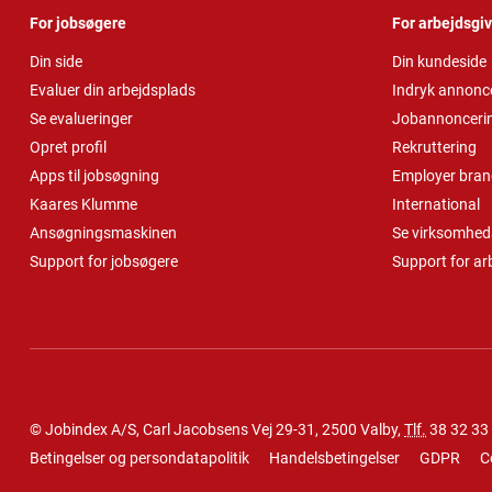
For jobsøgere
For arbejdsgi
Din side
Din kundeside
Evaluer din arbejdsplads
Indryk annonc
Se evalueringer
Jobannonceri
Opret profil
Rekruttering
Apps til jobsøgning
Employer bran
Kaares Klumme
International
Ansøgningsmaskinen
Se virksomheds
Support for jobsøgere
Support for ar
© Jobindex A/S, Carl Jacobsens Vej 29-31, 2500 Valby,
Tlf.
38 32 33
Betingelser og persondatapolitik
Handelsbetingelser
GDPR
C