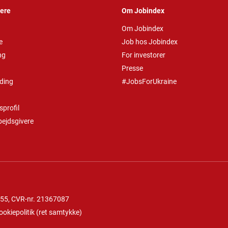
vere
Om Jobindex
Om Jobindex
e
Job hos Jobindex
ng
For investorer
Presse
ding
#JobsForUkraine
profil
bejdsgivere
 55
, CVR-nr. 21367087
ookiepolitik
(
ret samtykke
)