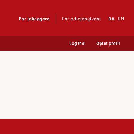
For jobsøgere
For arbejdsgivere
DA
EN
Log ind
Opret profil