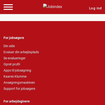
Log ind
For jobsøgere
Din side
Evaluer din arbejdsplads
Se evalueringer
Opret profil
Apps til jobsøgning
Kaares Klumme
Ansøgningsmaskinen
Support for jobsøgere
For arbejdsgivere