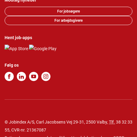
Modtag nyheder
For jobsøgere
For arbejdsgivere
Hent job-apps
Følg os
© Jobindex A/S, Carl Jacobsens Vej 29-31, 2500 Valby,
Tlf.
38 32 33
55
, CVR-nr. 21367087