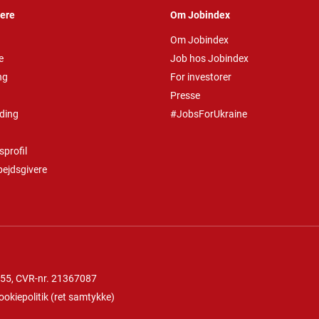
vere
Om Jobindex
Om Jobindex
e
Job hos Jobindex
ng
For investorer
Presse
ding
#JobsForUkraine
profil
bejdsgivere
 55
, CVR-nr. 21367087
ookiepolitik
(
ret samtykke
)