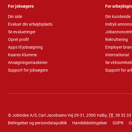
For jobsøgere
For arbejdsgi
Din side
Din kundeside
Evaluer din arbejdsplads
Indryk annonc
Se evalueringer
Jobannonceri
Opret profil
Rekruttering
Apps til jobsøgning
Employer bran
Kaares Klumme
International
Ansøgningsmaskinen
Se virksomheds
Support for jobsøgere
Support for ar
© Jobindex A/S, Carl Jacobsens Vej 29-31, 2500 Valby,
Tlf.
38 32 33
Betingelser og persondatapolitik
Handelsbetingelser
GDPR
C