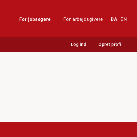
For jobsøgere
For arbejdsgivere
DA
EN
Log ind
Opret profil