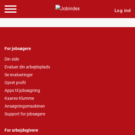
Log ind
For jobsøgere
Din side
Evaluer din arbejdsplads
Se evalueringer
Opret profil
Apps til jobsøgning
Kaares Klumme
Ansøgningsmaskinen
Support for jobsøgere
For arbejdsgivere