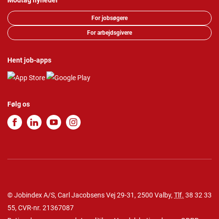
Modtag nyheder
For jobsøgere
For arbejdsgivere
Hent job-apps
Følg os
© Jobindex A/S, Carl Jacobsens Vej 29-31, 2500 Valby,
Tlf.
38 32 33
55
, CVR-nr. 21367087