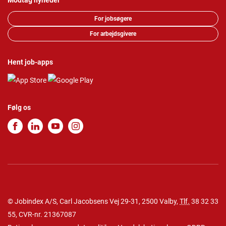
Modtag nyheder
For jobsøgere
For arbejdsgivere
Hent job-apps
Følg os
© Jobindex A/S, Carl Jacobsens Vej 29-31, 2500 Valby,
Tlf.
38 32 33
55
, CVR-nr. 21367087