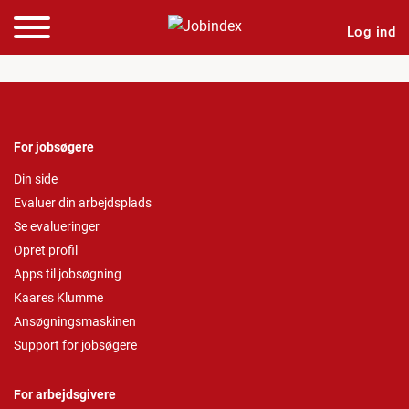
Log ind
For jobsøgere
Din side
Evaluer din arbejdsplads
Se evalueringer
Opret profil
Apps til jobsøgning
Kaares Klumme
Ansøgningsmaskinen
Support for jobsøgere
For arbejdsgivere