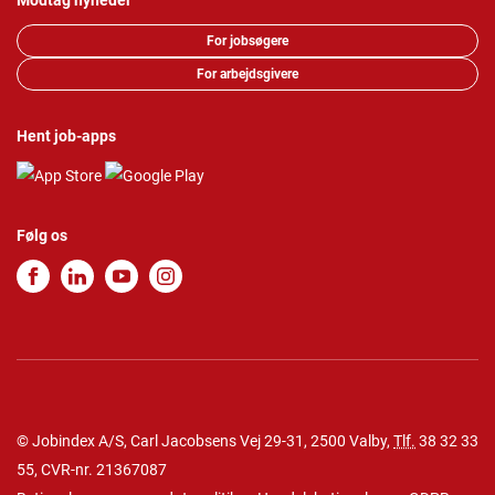
Modtag nyheder
For jobsøgere
For arbejdsgivere
Hent job-apps
Følg os
© Jobindex A/S, Carl Jacobsens Vej 29-31, 2500 Valby,
Tlf.
38 32 33
55
, CVR-nr. 21367087