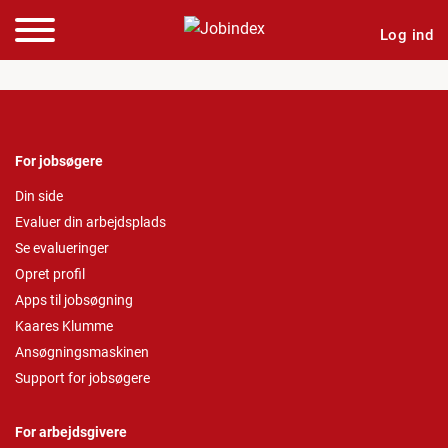
Log ind
For jobsøgere
Din side
Evaluer din arbejdsplads
Se evalueringer
Opret profil
Apps til jobsøgning
Kaares Klumme
Ansøgningsmaskinen
Support for jobsøgere
For arbejdsgivere