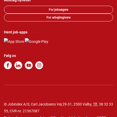
Modtag nyheder
For jobsøgere
For arbejdsgivere
Hent job-apps
Følg os
© Jobindex A/S, Carl Jacobsens Vej 29-31, 2500 Valby,
Tlf.
38 32 33
55
, CVR-nr. 21367087