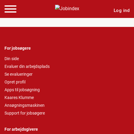
Log ind
For jobsøgere
Din side
Evaluer din arbejdsplads
Se evalueringer
Opret profil
Apps til jobsøgning
Kaares Klumme
Ansøgningsmaskinen
Support for jobsøgere
For arbejdsgivere