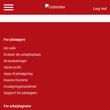
Log ind
For jobsøgere
Din side
Evaluer din arbejdsplads
Se evalueringer
Opret profil
Apps til jobsøgning
Kaares Klumme
Ansøgningsmaskinen
Support for jobsøgere
For arbejdsgivere