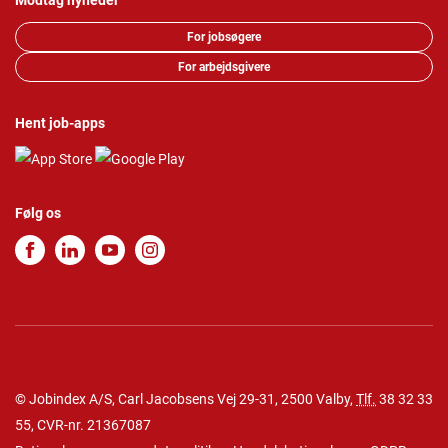
Modtag nyheder
For jobsøgere
For arbejdsgivere
Hent job-apps
Følg os
© Jobindex A/S, Carl Jacobsens Vej 29-31, 2500 Valby,
Tlf.
38 32 33
55
, CVR-nr. 21367087