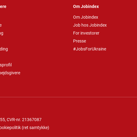
vere
Om Jobindex
Om Jobindex
e
Job hos Jobindex
ng
For investorer
Presse
ding
#JobsForUkraine
profil
bejdsgivere
 55
, CVR-nr. 21367087
ookiepolitik
(
ret samtykke
)