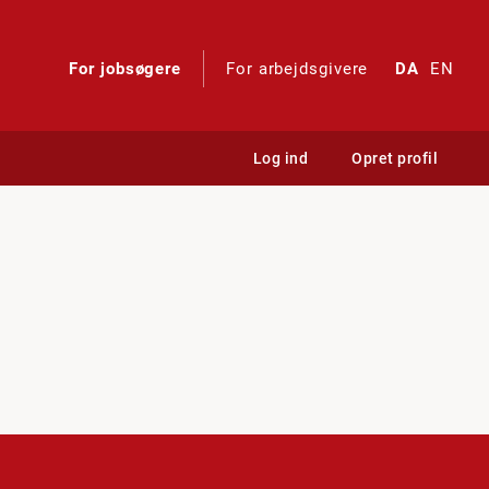
For jobsøgere
For arbejdsgivere
DA
EN
Log ind
Opret profil