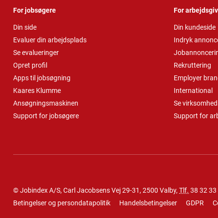
For jobsøgere
For arbejdsgi
Din side
Din kundeside
Evaluer din arbejdsplads
Indryk annonc
Se evalueringer
Jobannonceri
Opret profil
Rekruttering
Apps til jobsøgning
Employer bran
Kaares Klumme
International
Ansøgningsmaskinen
Se virksomheds
Support for jobsøgere
Support for ar
© Jobindex A/S, Carl Jacobsens Vej 29-31, 2500 Valby,
Tlf.
38 32 33
Betingelser og persondatapolitik
Handelsbetingelser
GDPR
C