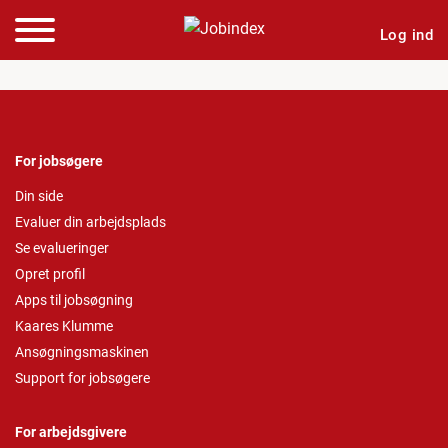
Log ind
For jobsøgere
Din side
Evaluer din arbejdsplads
Se evalueringer
Opret profil
Apps til jobsøgning
Kaares Klumme
Ansøgningsmaskinen
Support for jobsøgere
For arbejdsgivere