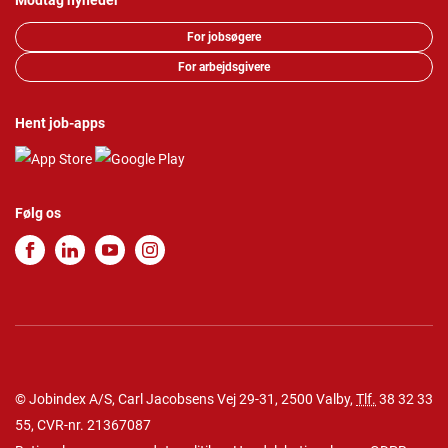
Modtag nyheder
For jobsøgere
For arbejdsgivere
Hent job-apps
Følg os
© Jobindex A/S, Carl Jacobsens Vej 29-31, 2500 Valby,
Tlf.
38 32 33
55
, CVR-nr. 21367087