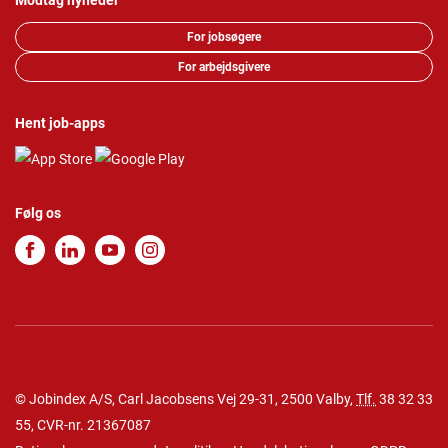
Modtag nyheder
For jobsøgere
For arbejdsgivere
Hent job-apps
Følg os
© Jobindex A/S, Carl Jacobsens Vej 29-31, 2500 Valby,
Tlf.
38 32 33
55
, CVR-nr. 21367087