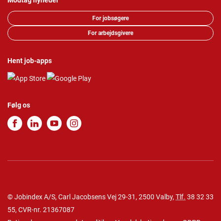
Modtag nyheder
For jobsøgere
For arbejdsgivere
Hent job-apps
Følg os
© Jobindex A/S, Carl Jacobsens Vej 29-31, 2500 Valby,
Tlf.
38 32 33
55
, CVR-nr. 21367087