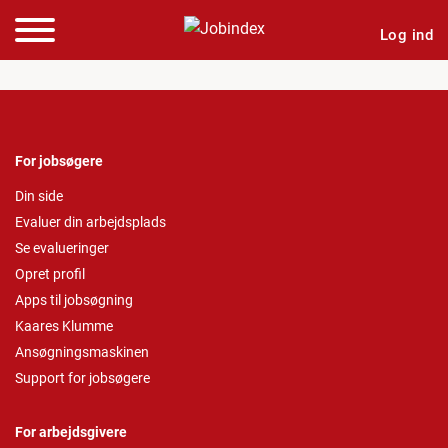
Log ind
For jobsøgere
Din side
Evaluer din arbejdsplads
Se evalueringer
Opret profil
Apps til jobsøgning
Kaares Klumme
Ansøgningsmaskinen
Support for jobsøgere
For arbejdsgivere