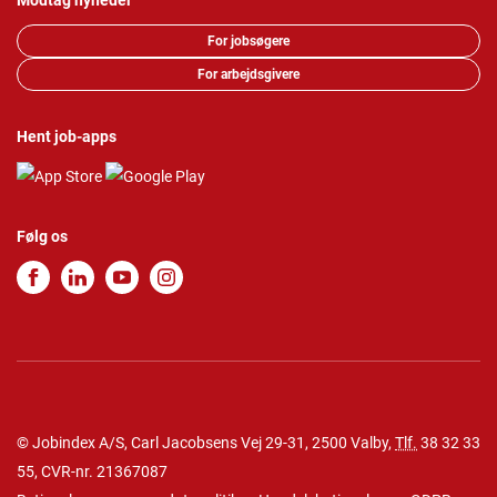
Modtag nyheder
For jobsøgere
For arbejdsgivere
Hent job-apps
Følg os
© Jobindex A/S, Carl Jacobsens Vej 29-31, 2500 Valby,
Tlf.
38 32 33
55
, CVR-nr. 21367087