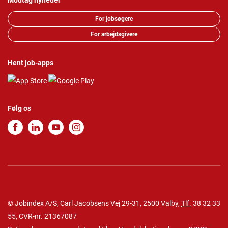
Modtag nyheder
For jobsøgere
For arbejdsgivere
Hent job-apps
Følg os
© Jobindex A/S, Carl Jacobsens Vej 29-31, 2500 Valby,
Tlf.
38 32 33
55
, CVR-nr. 21367087