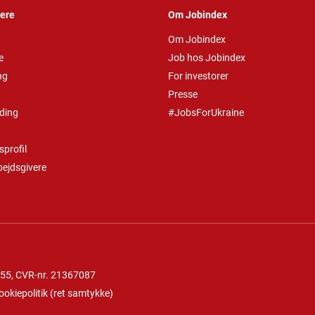
vere
Om Jobindex
Om Jobindex
e
Job hos Jobindex
ng
For investorer
Presse
ding
#JobsForUkraine
profil
bejdsgivere
 55
, CVR-nr. 21367087
ookiepolitik
(
ret samtykke
)