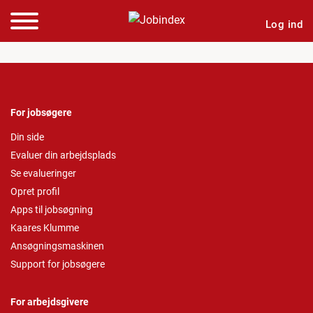
Log ind
For jobsøgere
Din side
Evaluer din arbejdsplads
Se evalueringer
Opret profil
Apps til jobsøgning
Kaares Klumme
Ansøgningsmaskinen
Support for jobsøgere
For arbejdsgivere