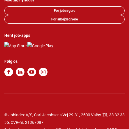
Modtag nyheder
For jobsøgere
For arbejdsgivere
Hent job-apps
Følg os
© Jobindex A/S, Carl Jacobsens Vej 29-31, 2500 Valby,
Tlf.
38 32 33
55
, CVR-nr. 21367087