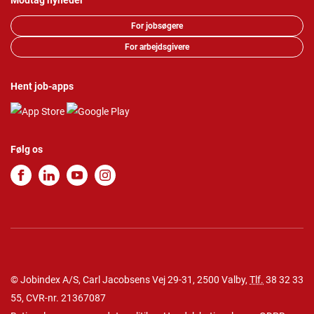
Modtag nyheder
For jobsøgere
For arbejdsgivere
Hent job-apps
Følg os
© Jobindex A/S, Carl Jacobsens Vej 29-31, 2500 Valby,
Tlf.
38 32 33
55
, CVR-nr. 21367087