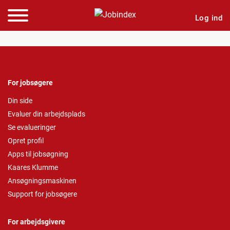
Log ind
For jobsøgere
Din side
Evaluer din arbejdsplads
Se evalueringer
Opret profil
Apps til jobsøgning
Kaares Klumme
Ansøgningsmaskinen
Support for jobsøgere
For arbejdsgivere