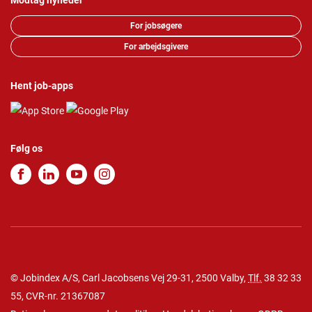
Modtag nyheder
For jobsøgere
For arbejdsgivere
Hent job-apps
Følg os
© Jobindex A/S, Carl Jacobsens Vej 29-31, 2500 Valby,
Tlf.
38 32 33
55
, CVR-nr. 21367087