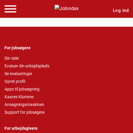
Log ind
For jobsøgere
Din side
Evaluer din arbejdsplads
Se evalueringer
Opret profil
Apps til jobsøgning
Kaares Klumme
Ansøgningsmaskinen
Support for jobsøgere
For arbejdsgivere