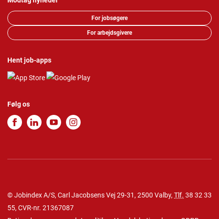
Modtag nyheder
For jobsøgere
For arbejdsgivere
Hent job-apps
Følg os
© Jobindex A/S, Carl Jacobsens Vej 29-31, 2500 Valby,
Tlf.
38 32 33
55
, CVR-nr. 21367087