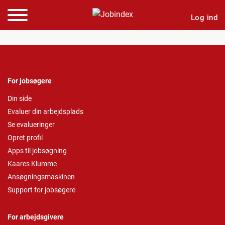
Log ind
For jobsøgere
Din side
Evaluer din arbejdsplads
Se evalueringer
Opret profil
Apps til jobsøgning
Kaares Klumme
Ansøgningsmaskinen
Support for jobsøgere
For arbejdsgivere