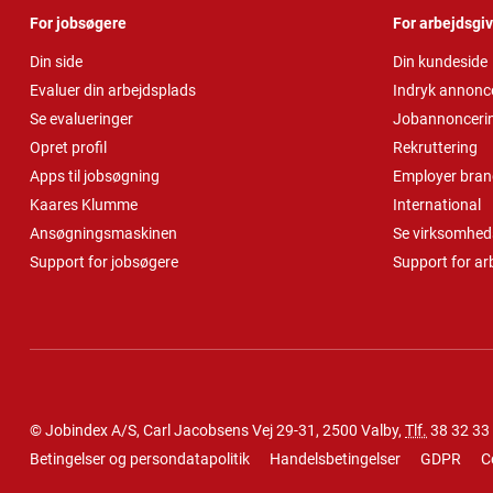
For jobsøgere
For arbejdsgi
Din side
Din kundeside
Evaluer din arbejdsplads
Indryk annonc
Se evalueringer
Jobannonceri
Opret profil
Rekruttering
Apps til jobsøgning
Employer bran
Kaares Klumme
International
Ansøgningsmaskinen
Se virksomheds
Support for jobsøgere
Support for ar
© Jobindex A/S, Carl Jacobsens Vej 29-31, 2500 Valby,
Tlf.
38 32 33
Betingelser og persondatapolitik
Handelsbetingelser
GDPR
C