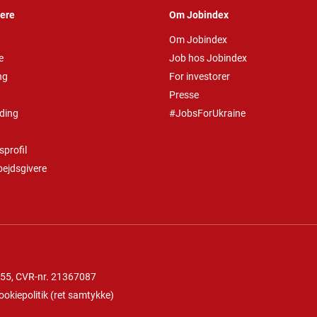
vere
Om Jobindex
Om Jobindex
e
Job hos Jobindex
ng
For investorer
Presse
ding
#JobsForUkraine
profil
bejdsgivere
 55
, CVR-nr. 21367087
ookiepolitik
(
ret samtykke
)