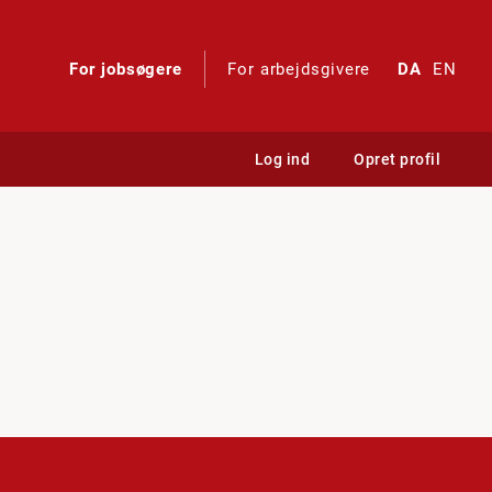
For jobsøgere
For arbejdsgivere
DA
EN
Log ind
Opret profil