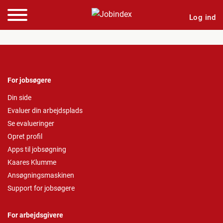
Log ind
For jobsøgere
Din side
Evaluer din arbejdsplads
Se evalueringer
Opret profil
Apps til jobsøgning
Kaares Klumme
Ansøgningsmaskinen
Support for jobsøgere
For arbejdsgivere