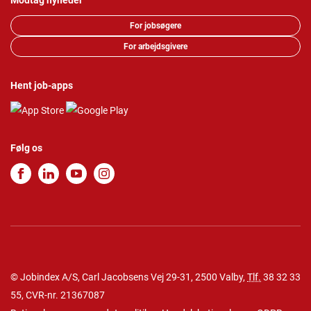
Modtag nyheder
For jobsøgere
For arbejdsgivere
Hent job-apps
Følg os
© Jobindex A/S, Carl Jacobsens Vej 29-31, 2500 Valby,
Tlf.
38 32 33
55
, CVR-nr. 21367087