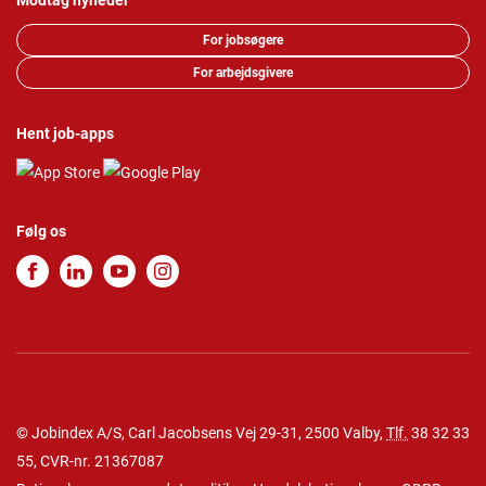
Modtag nyheder
For jobsøgere
For arbejdsgivere
Hent job-apps
Følg os
© Jobindex A/S, Carl Jacobsens Vej 29-31, 2500 Valby,
Tlf.
38 32 33
55
, CVR-nr. 21367087