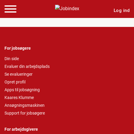
Log ind
For jobsøgere
Din side
Evaluer din arbejdsplads
Se evalueringer
Opret profil
Apps til jobsøgning
Kaares Klumme
Ansøgningsmaskinen
Support for jobsøgere
For arbejdsgivere