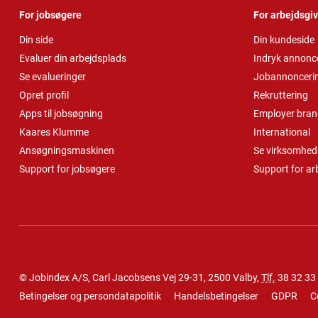
For jobsøgere
For arbejdsgi
Din side
Din kundeside
Evaluer din arbejdsplads
Indryk annonc
Se evalueringer
Jobannonceri
Opret profil
Rekruttering
Apps til jobsøgning
Employer bran
Kaares Klumme
International
Ansøgningsmaskinen
Se virksomheds
Support for jobsøgere
Support for ar
© Jobindex A/S, Carl Jacobsens Vej 29-31, 2500 Valby,
Tlf.
38 32 33
Betingelser og persondatapolitik
Handelsbetingelser
GDPR
C