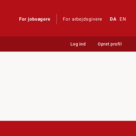
For jobsøgere
For arbejdsgivere
DA
EN
Log ind
Opret profil