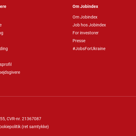
vere
Om Jobindex
Om Jobindex
e
Job hos Jobindex
ng
For investorer
Presse
ding
#JobsForUkraine
profil
bejdsgivere
 55
, CVR-nr. 21367087
ookiepolitik
(
ret samtykke
)