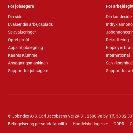
For jobsøgere
For arbejdsgi
Din side
Din kundeside
Evaluer din arbejdsplads
Indryk annonc
Se evalueringer
Jobannonceri
Opret profil
Rekruttering
Apps til jobsøgning
Employer bran
Kaares Klumme
International
Ansøgningsmaskinen
Se virksomheds
Support for jobsøgere
Support for ar
© Jobindex A/S, Carl Jacobsens Vej 29-31, 2500 Valby,
Tlf.
38 32 33
Betingelser og persondatapolitik
Handelsbetingelser
GDPR
C