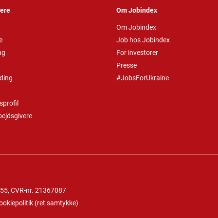
vere
Om Jobindex
Om Jobindex
e
Job hos Jobindex
ng
For investorer
Presse
ding
#JobsForUkraine
profil
bejdsgivere
 55
, CVR-nr. 21367087
ookiepolitik
(
ret samtykke
)