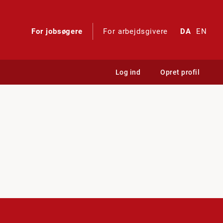
For jobsøgere
For arbejdsgivere
DA
EN
Log ind
Opret profil