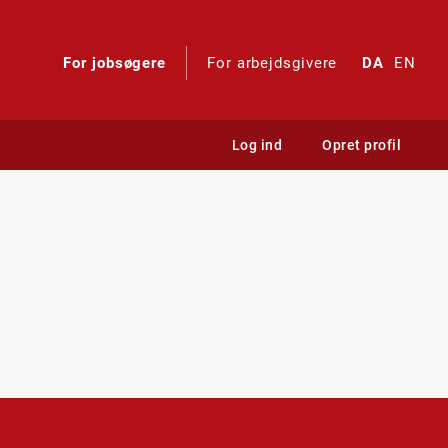
For jobsøgere
For arbejdsgivere
DA
EN
Log ind
Opret profil