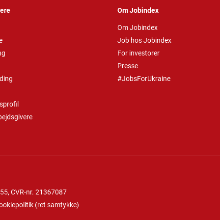
vere
Om Jobindex
Om Jobindex
e
Job hos Jobindex
ng
For investorer
Presse
ding
#JobsForUkraine
profil
bejdsgivere
 55
, CVR-nr. 21367087
ookiepolitik
(
ret samtykke
)