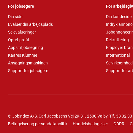
For jobsøgere
For arbejdsgi
Din side
Din kundeside
Evaluer din arbejdsplads
Indryk annonc
Se evalueringer
Jobannonceri
Opret profil
Rekruttering
Apps til jobsøgning
Employer bran
Kaares Klumme
International
Ansøgningsmaskinen
Se virksomheds
Support for jobsøgere
Support for ar
© Jobindex A/S, Carl Jacobsens Vej 29-31, 2500 Valby,
Tlf.
38 32 33
Betingelser og persondatapolitik
Handelsbetingelser
GDPR
C