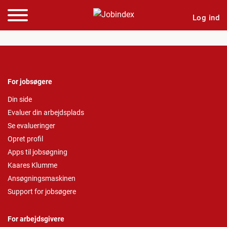
Log ind
For jobsøgere
Din side
Evaluer din arbejdsplads
Se evalueringer
Opret profil
Apps til jobsøgning
Kaares Klumme
Ansøgningsmaskinen
Support for jobsøgere
For arbejdsgivere