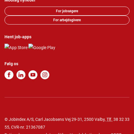
Modtag nyheder
For jobsøgere
For arbejdsgivere
Hent job-apps
Følg os
© Jobindex A/S, Carl Jacobsens Vej 29-31, 2500 Valby,
Tlf.
38 32 33
55
, CVR-nr. 21367087