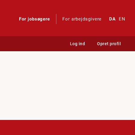
For jobsøgere
For arbejdsgivere
DA
EN
Log ind
Opret profil