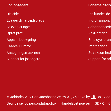
For jobsøgere
For arbejdsgi
Din side
Din kundeside
Evaluer din arbejdsplads
Indryk annonc
Se evalueringer
Jobannonceri
Opret profil
Rekruttering
Apps til jobsøgning
Employer bran
Kaares Klumme
International
Ansøgningsmaskinen
Se virksomheds
Support for jobsøgere
Support for ar
© Jobindex A/S, Carl Jacobsens Vej 29-31, 2500 Valby,
Tlf.
38 32 33
Betingelser og persondatapolitik
Handelsbetingelser
GDPR
C