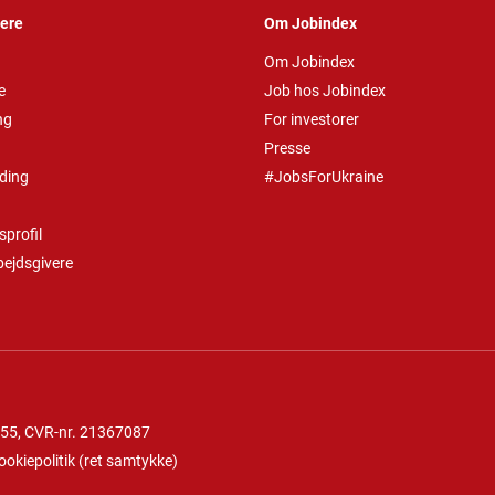
vere
Om Jobindex
Om Jobindex
e
Job hos Jobindex
ng
For investorer
Presse
ding
#JobsForUkraine
profil
bejdsgivere
 55
, CVR-nr. 21367087
ookiepolitik
(
ret samtykke
)