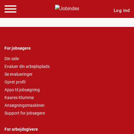
Log ind
For jobsøgere
Din side
Evaluer din arbejdsplads
Se evalueringer
Opret profil
Apps til jobsøgning
Kaares Klumme
Ansøgningsmaskinen
Support for jobsøgere
For arbejdsgivere