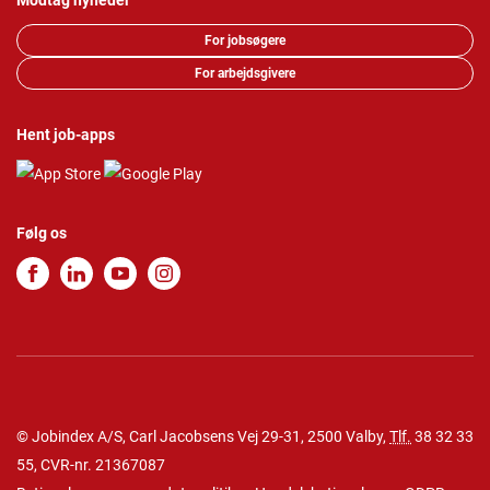
Modtag nyheder
For jobsøgere
For arbejdsgivere
Hent job-apps
Følg os
© Jobindex A/S, Carl Jacobsens Vej 29-31, 2500 Valby,
Tlf.
38 32 33
55
, CVR-nr. 21367087