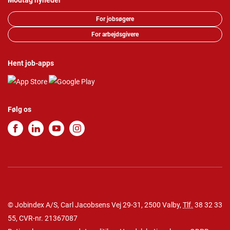
Modtag nyheder
For jobsøgere
For arbejdsgivere
Hent job-apps
Følg os
© Jobindex A/S, Carl Jacobsens Vej 29-31, 2500 Valby,
Tlf.
38 32 33
55
, CVR-nr. 21367087