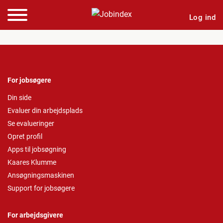
Log ind
For jobsøgere
Din side
Evaluer din arbejdsplads
Se evalueringer
Opret profil
Apps til jobsøgning
Kaares Klumme
Ansøgningsmaskinen
Support for jobsøgere
For arbejdsgivere