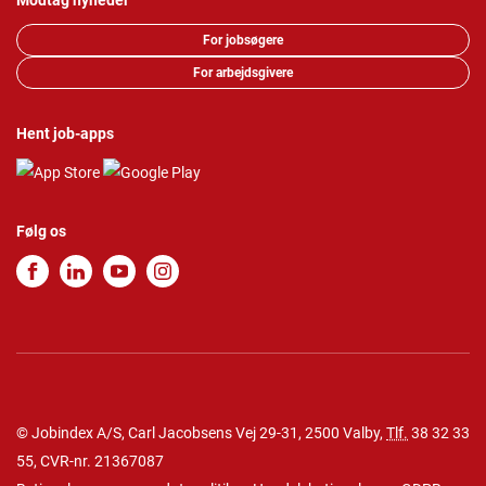
Modtag nyheder
For jobsøgere
For arbejdsgivere
Hent job-apps
Følg os
© Jobindex A/S, Carl Jacobsens Vej 29-31, 2500 Valby,
Tlf.
38 32 33
55
, CVR-nr. 21367087