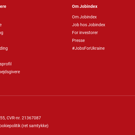
vere
Om Jobindex
Om Jobindex
e
Job hos Jobindex
ng
For investorer
Presse
ding
#JobsForUkraine
profil
bejdsgivere
 55
, CVR-nr. 21367087
ookiepolitik
(
ret samtykke
)