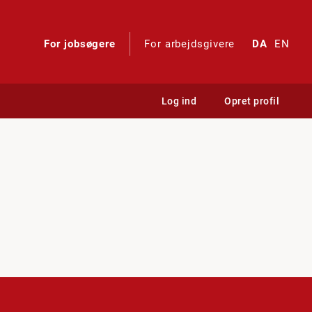
For jobsøgere
For arbejdsgivere
DA
EN
Log ind
Opret profil