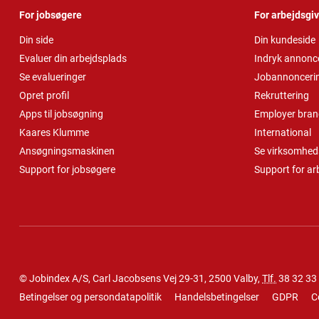
For jobsøgere
For arbejdsgi
Din side
Din kundeside
Evaluer din arbejdsplads
Indryk annonc
Se evalueringer
Jobannonceri
Opret profil
Rekruttering
Apps til jobsøgning
Employer bran
Kaares Klumme
International
Ansøgningsmaskinen
Se virksomheds
Support for jobsøgere
Support for ar
© Jobindex A/S, Carl Jacobsens Vej 29-31, 2500 Valby,
Tlf.
38 32 33
Betingelser og persondatapolitik
Handelsbetingelser
GDPR
C