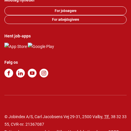
Modtag nyheder
For jobsøgere
For arbejdsgivere
Hent job-apps
Følg os
© Jobindex A/S, Carl Jacobsens Vej 29-31, 2500 Valby,
Tlf.
38 32 33
55
, CVR-nr. 21367087