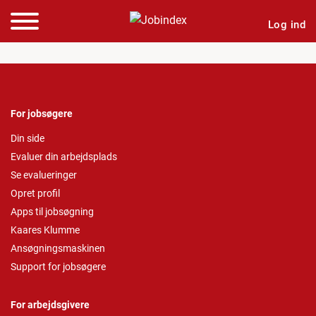
Log ind
For jobsøgere
Din side
Evaluer din arbejdsplads
Se evalueringer
Opret profil
Apps til jobsøgning
Kaares Klumme
Ansøgningsmaskinen
Support for jobsøgere
For arbejdsgivere