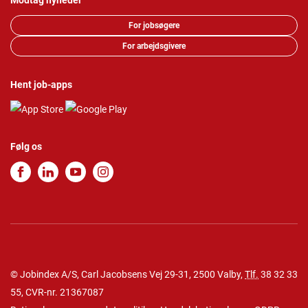
Modtag nyheder
For jobsøgere
For arbejdsgivere
Hent job-apps
Følg os
© Jobindex A/S, Carl Jacobsens Vej 29-31, 2500 Valby,
Tlf.
38 32 33
55
, CVR-nr. 21367087