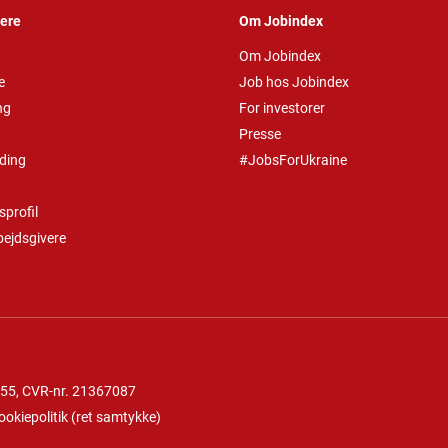
vere
Om Jobindex
Om Jobindex
e
Job hos Jobindex
ng
For investorer
Presse
ding
#JobsForUkraine
profil
bejdsgivere
 55
, CVR-nr. 21367087
ookiepolitik
(
ret samtykke
)