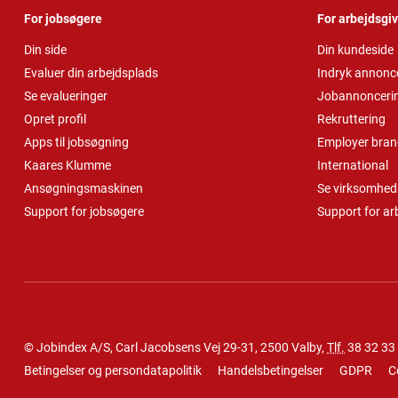
For jobsøgere
For arbejdsgi
Din side
Din kundeside
Evaluer din arbejdsplads
Indryk annonc
Se evalueringer
Jobannonceri
Opret profil
Rekruttering
Apps til jobsøgning
Employer bran
Kaares Klumme
International
Ansøgningsmaskinen
Se virksomheds
Support for jobsøgere
Support for ar
© Jobindex A/S, Carl Jacobsens Vej 29-31, 2500 Valby,
Tlf.
38 32 33
Betingelser og persondatapolitik
Handelsbetingelser
GDPR
C