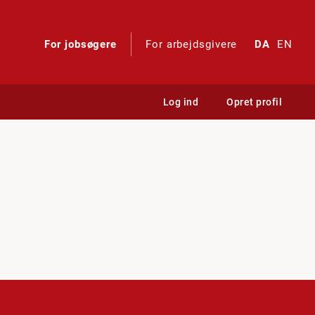
For jobsøgere
For arbejdsgivere
DA
EN
Log ind
Opret profil