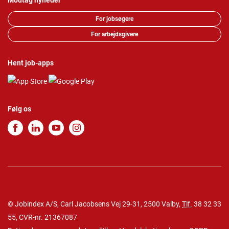
Modtag nyheder
For jobsøgere
For arbejdsgivere
Hent job-apps
Følg os
© Jobindex A/S, Carl Jacobsens Vej 29-31, 2500 Valby,
Tlf.
38 32 33
55
, CVR-nr. 21367087