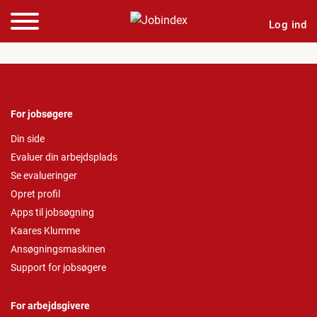
Log ind
For jobsøgere
Din side
Evaluer din arbejdsplads
Se evalueringer
Opret profil
Apps til jobsøgning
Kaares Klumme
Ansøgningsmaskinen
Support for jobsøgere
For arbejdsgivere