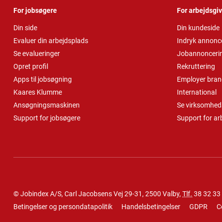
For jobsøgere
For arbejdsgi
Din side
Din kundeside
Evaluer din arbejdsplads
Indryk annonc
Se evalueringer
Jobannonceri
Opret profil
Rekruttering
Apps til jobsøgning
Employer bran
Kaares Klumme
International
Ansøgningsmaskinen
Se virksomheds
Support for jobsøgere
Support for ar
© Jobindex A/S, Carl Jacobsens Vej 29-31, 2500 Valby,
Tlf.
38 32 33
Betingelser og persondatapolitik
Handelsbetingelser
GDPR
C