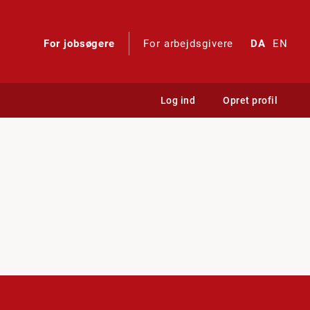
For jobsøgere
For arbejdsgivere
DA
EN
Log ind
Opret profil