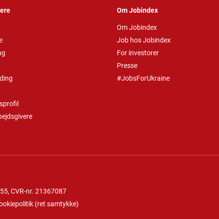
vere
Om Jobindex
Om Jobindex
e
Job hos Jobindex
ng
For investorer
Presse
ding
#JobsForUkraine
profil
bejdsgivere
 55
, CVR-nr. 21367087
ookiepolitik
(
ret samtykke
)