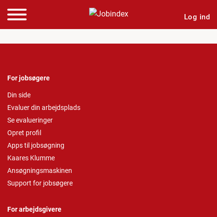
Log ind
For jobsøgere
Din side
Evaluer din arbejdsplads
Se evalueringer
Opret profil
Apps til jobsøgning
Kaares Klumme
Ansøgningsmaskinen
Support for jobsøgere
For arbejdsgivere