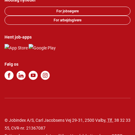
Modtag nyheder
For jobsøgere
For arbejdsgivere
Hent job-apps
Følg os
© Jobindex A/S, Carl Jacobsens Vej 29-31, 2500 Valby,
Tlf.
38 32 33
55
, CVR-nr. 21367087