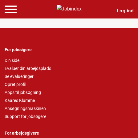
Log ind
For jobsøgere
Din side
Evaluer din arbejdsplads
Se evalueringer
Opret profil
Apps til jobsøgning
Kaares Klumme
Ansøgningsmaskinen
Support for jobsøgere
For arbejdsgivere