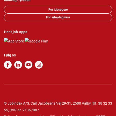
Modtag nyheder
For jobsøgere
For arbejdsgivere
Hent job-apps
Følg os
© Jobindex A/S, Carl Jacobsens Vej 29-31, 2500 Valby,
Tlf.
38 32 33
55
, CVR-nr. 21367087