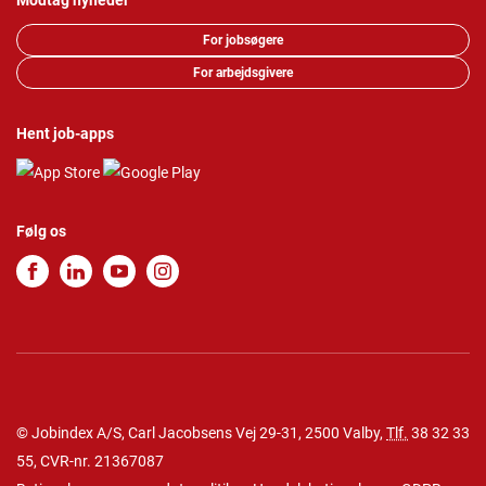
Modtag nyheder
For jobsøgere
For arbejdsgivere
Hent job-apps
Følg os
© Jobindex A/S, Carl Jacobsens Vej 29-31, 2500 Valby,
Tlf.
38 32 33
55
, CVR-nr. 21367087