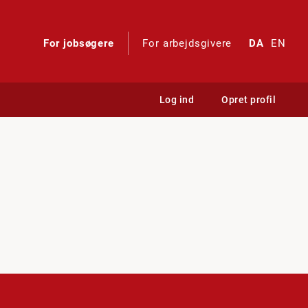
For jobsøgere
For arbejdsgivere
DA
EN
Log ind
Opret profil