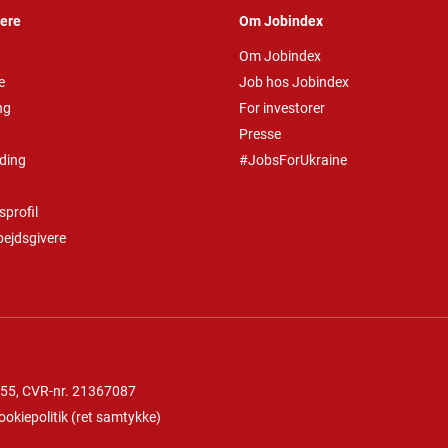
vere
Om Jobindex
Om Jobindex
e
Job hos Jobindex
ng
For investorer
Presse
ding
#JobsForUkraine
profil
bejdsgivere
 55
, CVR-nr. 21367087
ookiepolitik
(
ret samtykke
)