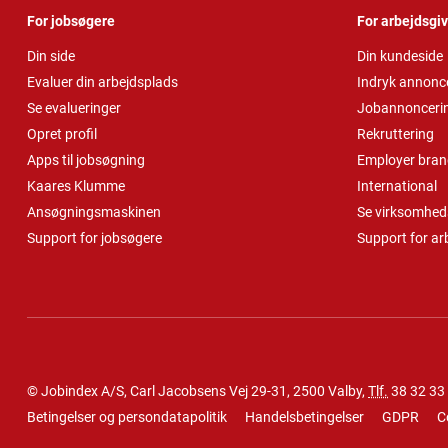
For jobsøgere
For arbejdsgi
Din side
Din kundeside
Evaluer din arbejdsplads
Indryk annonc
Se evalueringer
Jobannonceri
Opret profil
Rekruttering
Apps til jobsøgning
Employer bran
Kaares Klumme
International
Ansøgningsmaskinen
Se virksomheds
Support for jobsøgere
Support for ar
© Jobindex A/S, Carl Jacobsens Vej 29-31, 2500 Valby,
Tlf.
38 32 33
Betingelser og persondatapolitik
Handelsbetingelser
GDPR
C