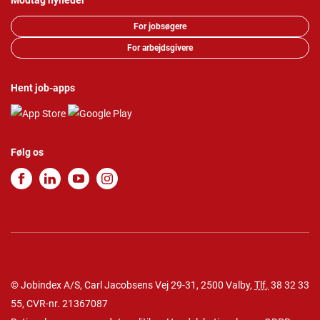
Modtag nyheder
For jobsøgere
For arbejdsgivere
Hent job-apps
Følg os
© Jobindex A/S, Carl Jacobsens Vej 29-31, 2500 Valby,
Tlf.
38 32 33
55
, CVR-nr. 21367087