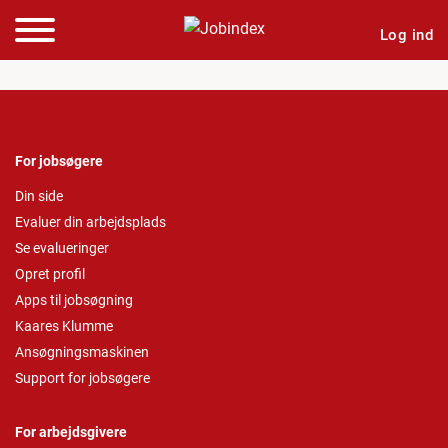
Log ind
For jobsøgere
Din side
Evaluer din arbejdsplads
Se evalueringer
Opret profil
Apps til jobsøgning
Kaares Klumme
Ansøgningsmaskinen
Support for jobsøgere
For arbejdsgivere