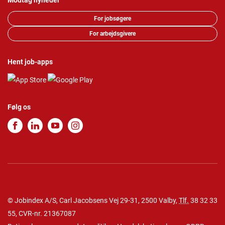
Modtag nyheder
For jobsøgere
For arbejdsgivere
Hent job-apps
Følg os
© Jobindex A/S, Carl Jacobsens Vej 29-31, 2500 Valby,
Tlf.
38 32 33
55
, CVR-nr. 21367087