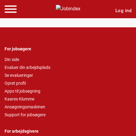
Log ind
For jobsøgere
Din side
Evaluer din arbejdsplads
Se evalueringer
Opret profil
Apps til jobsøgning
Kaares Klumme
Ansøgningsmaskinen
Support for jobsøgere
For arbejdsgivere