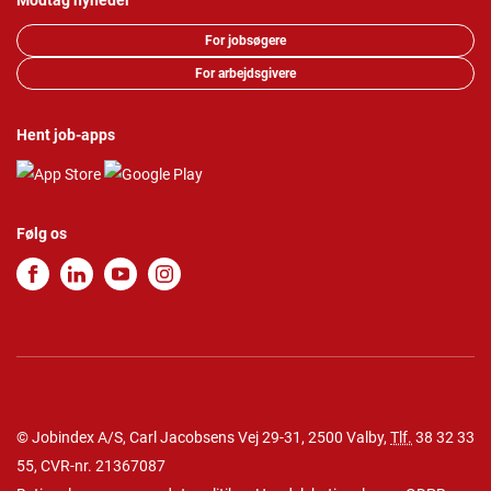
Modtag nyheder
For jobsøgere
For arbejdsgivere
Hent job-apps
Følg os
© Jobindex A/S, Carl Jacobsens Vej 29-31, 2500 Valby,
Tlf.
38 32 33
55
, CVR-nr. 21367087