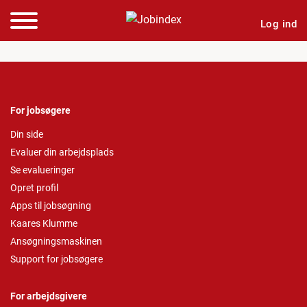
Log ind
For jobsøgere
Din side
Evaluer din arbejdsplads
Se evalueringer
Opret profil
Apps til jobsøgning
Kaares Klumme
Ansøgningsmaskinen
Support for jobsøgere
For arbejdsgivere