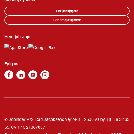
Modtag nyheder
For jobsøgere
For arbejdsgivere
Hent job-apps
Følg os
© Jobindex A/S, Carl Jacobsens Vej 29-31, 2500 Valby,
Tlf.
38 32 33
55
, CVR-nr. 21367087