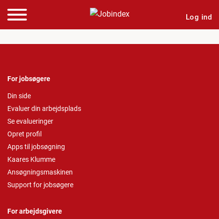
Log ind
For jobsøgere
Din side
Evaluer din arbejdsplads
Se evalueringer
Opret profil
Apps til jobsøgning
Kaares Klumme
Ansøgningsmaskinen
Support for jobsøgere
For arbejdsgivere